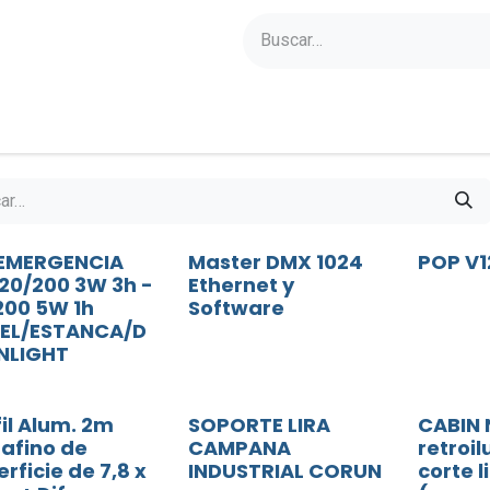
yectos
Sobre Axoled
Blog
Contacto
 EMERGENCIA
Master DMX 1024
POP V1
 20/200 3W 3h -
Ethernet y
200 5W 1h
Software
EL/ESTANCA/D
LIGHT
il Alum. 2m
SOPORTE LIRA
CABIN
rafino de
CAMPANA
retroi
rficie de 7,8 x
INDUSTRIAL CORUN
corte l