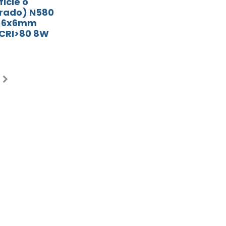
ficie o
rado) N580
 6x6mm
CRI>80 8W