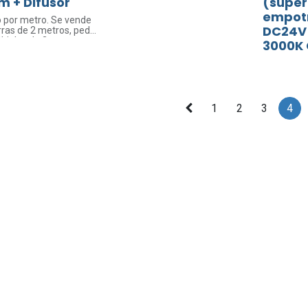
m + Difusor
(super
empot
o por metro. Se vende
DC24V
ras de 2 metros, pedir
tiplos de 2.
3000K 
1
2
3
4