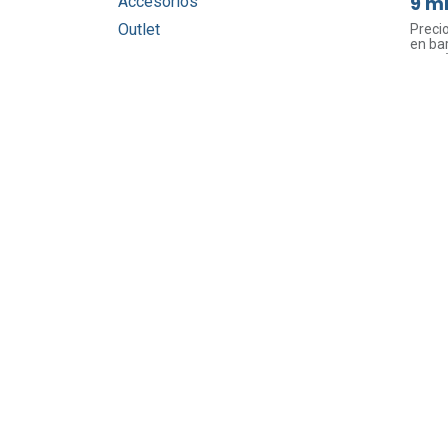
9 m
Accesorios
Outlet
Preci
en bar
en múl