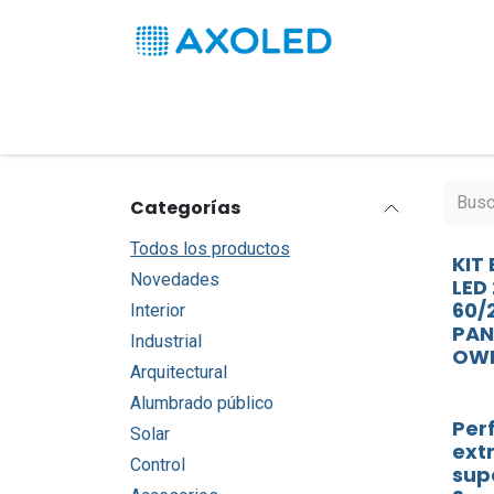
Ir al contenido
Inicio
Productos
Soluciones
Pro
Categorías
Todos los productos
KIT
Novedades
LED
60/
Interior
PAN
Industrial
OWN
Arquitectural
Alumbrado público
Perf
Solar
ext
Control
supe