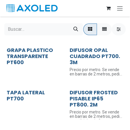
Ir al contenido
GRAPA PLASTICO
DIFUSOR OPAL
TRANSPARENTE
CUADRADO PT700.
PT600
3M
Precio por metro. Se vende
en barras de 2 metros, pedir
en múltiplos de 2.
TAPA LATERAL
DIFUSOR FROSTED
PT700
PISABLE IP65
PT800. 2M
Precio por metro. Se vende
en barras de 2 metros, pedir
en múltiplos de 2.