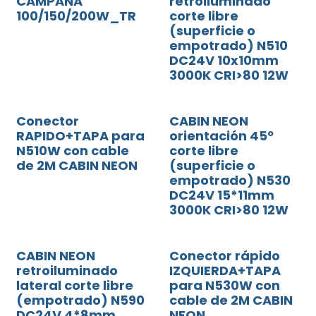
CAMPANA
retroiluminado
100/150/200W_TR
corte libre
(superficie o
empotrado) N510
DC24V 10x10mm
3000K CRI>80 12W
Conector
CABIN NEON
RAPIDO+TAPA para
orientación 45º
N510W con cable
corte libre
de 2M CABIN NEON
(superficie o
empotrado) N530
DC24V 15*11mm
3000K CRI>80 12W
CABIN NEON
Conector rápido
retroiluminado
IZQUIERDA+TAPA
lateral corte libre
para N530W con
(empotrado) N590
cable de 2M CABIN
DC24V 4*8mm
NEON