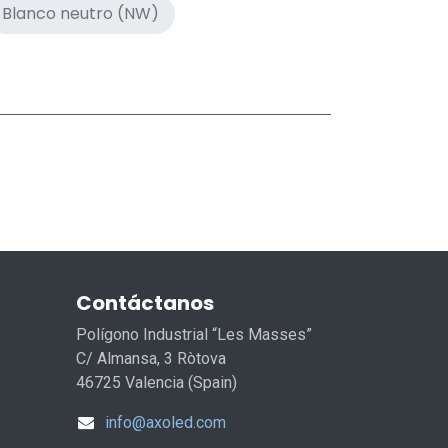
Blanco neutro (NW)
Contáctanos
Polígono Industrial “Les Masses”
C/ Almansa, 3 Ròtova
46725 Valencia (Spain)
info@axoled.com