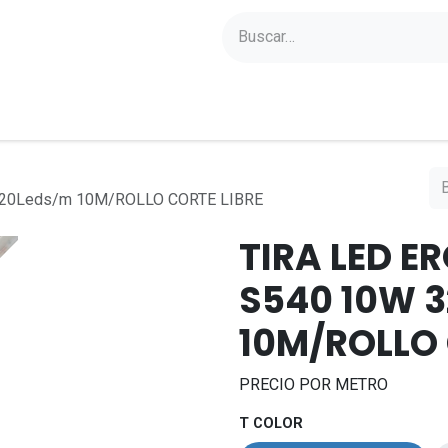
yectos
Sobre Axoled
Blog
Contacto
320Leds/m 10M/ROLLO CORTE LIBRE
TIRA LED E
S540 10W 
10M/ROLLO 
PRECIO POR METRO
T COLOR