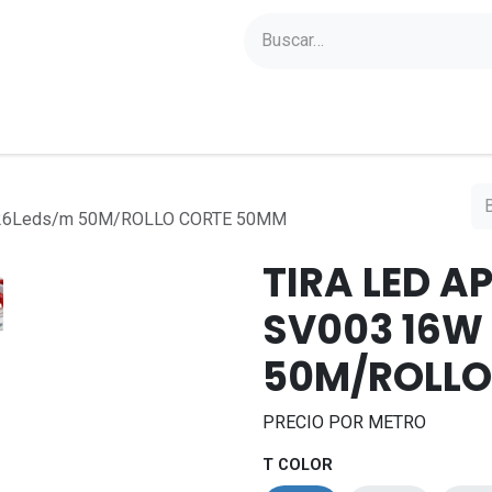
yectos
Sobre Axoled
Blog
Contacto
126Leds/m 50M/ROLLO CORTE 50MM
TIRA LED A
SV003 16W
50M/ROLLO
PRECIO POR METRO
T COLOR