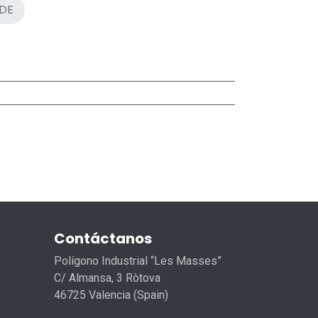
DE
Contáctanos
Polígono Industrial “Les Masses”
C/ Almansa, 3 Ròtova
46725 Valencia (Spain)