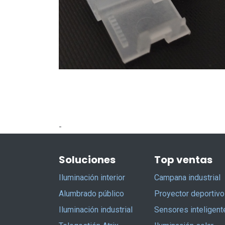
-
Soluciones
Top ventas
Iluminación interior
Campana industrial
Alumbrado público
Proyector deportivo
Iluminación industrial
Sensores inteligent