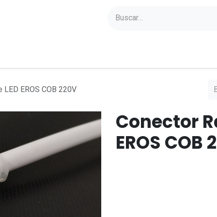
yectos
Sobre Axoled
Blog
Contacto
 de LED EROS COB 220V
Conector Rá
EROS COB 