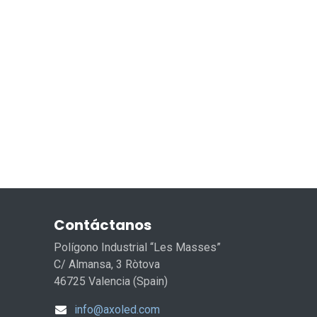
Contáctanos
Polígono Industrial “Les Masses”
C/ Almansa, 3 Ròtova
46725 Valencia (Spain)
info@axoled.com