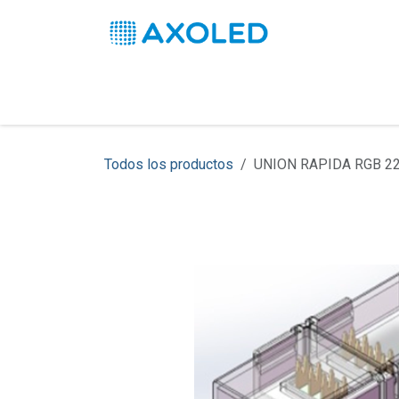
Ir al contenido
Inicio
Productos
Soluciones
Pro
Todos los productos
UNION RAPIDA RGB 2