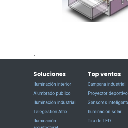
-
Soluciones
Top ventas
Iluminación interior
Campana industrial
Alumbrado público
Proyector deportivo
Iluminación industrial
Sensores inteligent
Telegestión Atrix
Iluminación solar
Iluminación
Tira de LED
arquitectural