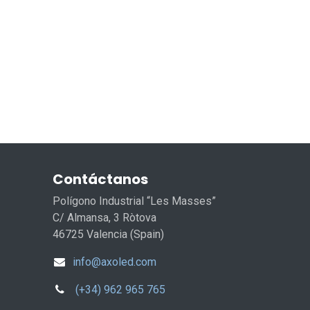
Contáctanos
Polígono Industrial “Les Masses”
C/ Almansa, 3 Ròtova
46725 Valencia (Spain)
info@axoled.com
(+34) 962 965 765