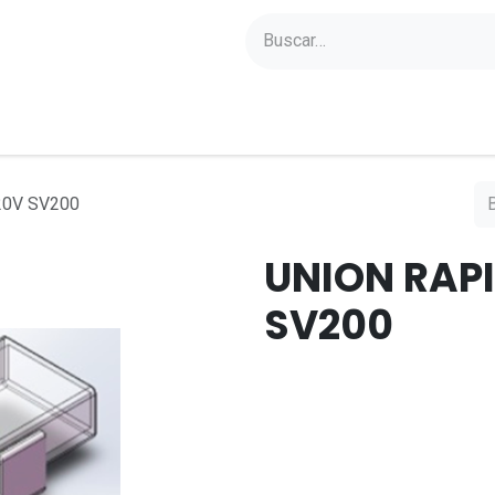
yectos
Sobre Axoled
Blog
Contacto
20V SV200
UNION RAP
SV200