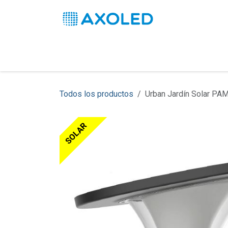
Ir al contenido
Inicio
Productos
Soluciones
Pro
Todos los productos
Urban Jardín Solar P
SOLAR