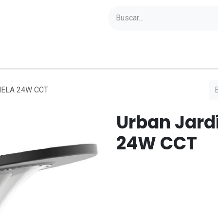
yectos
Sobre Axoled
Blog
Contacto
AMELA 24W CCT
Urban Jard
24W CCT