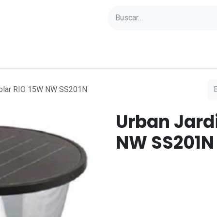
yectos
Sobre Axoled
Blog
Contacto
Solar RIO 15W NW SS201N
Urban Jard
NW SS201N