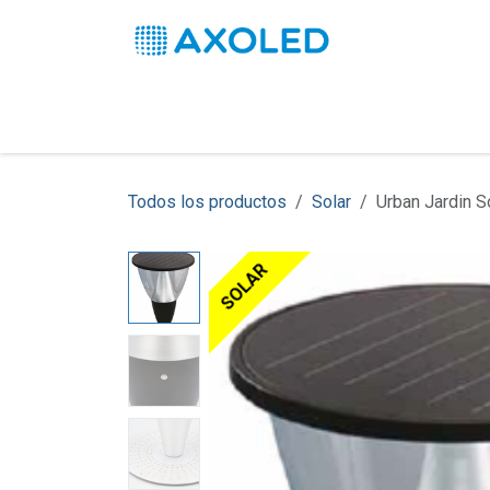
Ir al contenido
Inicio
Productos
Soluciones
Pro
Todos los productos
Solar
Urban Jardin 
SOLAR