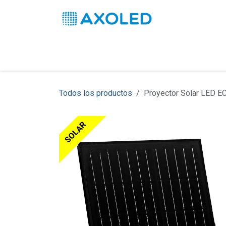
Ir al contenido
Inicio
Productos
Soluciones
Pro
Todos los productos
Proyector Solar LED 
SOLAR