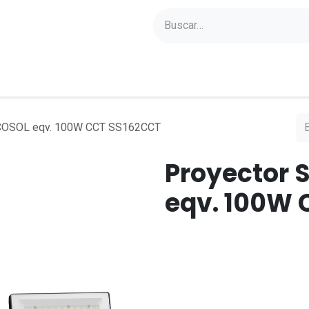
yectos
Sobre Axoled
Blog
Contacto
ECOSOL eqv. 100W CCT SS162CCT
Proyector 
eqv. 100W 