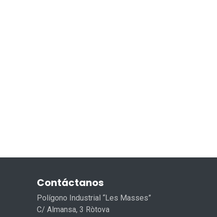
Contáctanos
Polígono Industrial “Les Masses”
C/ Almansa, 3 Ròtova