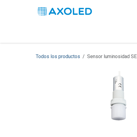
Ir al contenido
Inicio
Productos
Soluciones
Pro
Todos los productos
Sensor luminosidad S