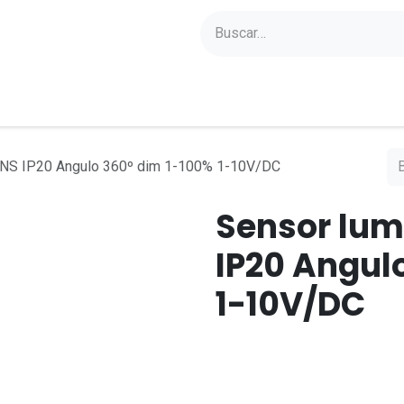
yectos
Sobre Axoled
Blog
Contacto
ENS IP20 Angulo 360º dim 1-100% 1-10V/DC
Sensor lum
IP20 Angul
1-10V/DC