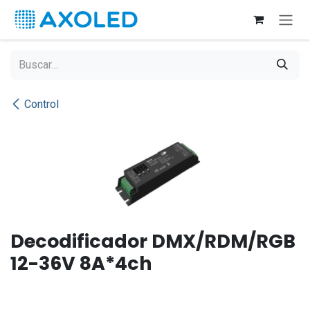
Ir al contenido
Control
Decodificador DMX/RDM/RGB
12-36V 8A*4ch