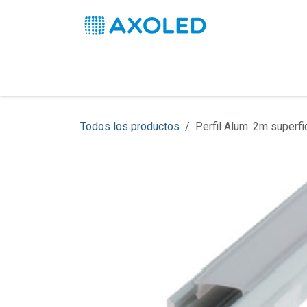
Ir al contenido
Inicio
Productos
Soluciones
Pro
Todos los productos
Perfil Alum. 2m superf