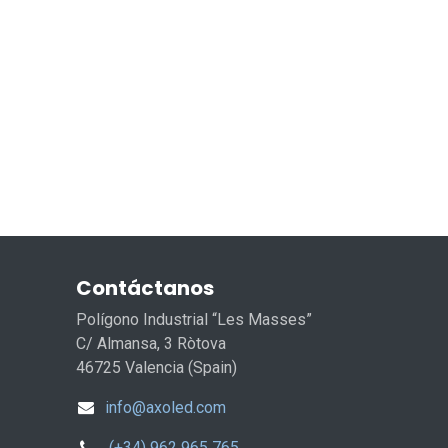
Contáctanos
Polígono Industrial “Les Masses”
C/ Almansa, 3 Ròtova
46725 Valencia (Spain)
info@axoled.com
(+34) 962 965 765