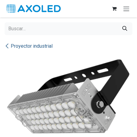
Ir al contenido
Proyector industrial