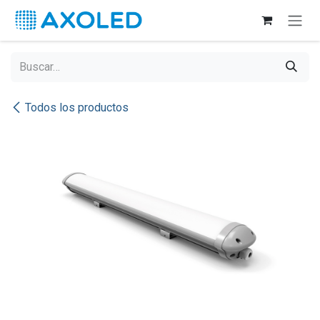
Ir al contenido
Todos los productos