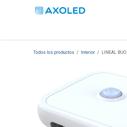
Ir al contenido
Inicio
Productos
Soluciones
Pro
Todos los productos
Interior
LINEAL BUO