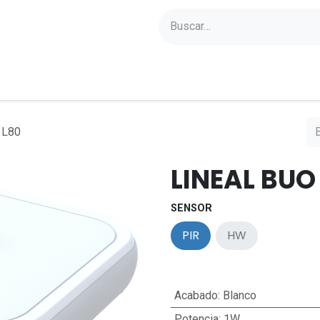
yectos
Sobre Axoled
Blog
Contacto
 L80
LINEAL BUO
SENSOR
PIR
HW
Acabado
:
Blanco
Potencia
:
1W