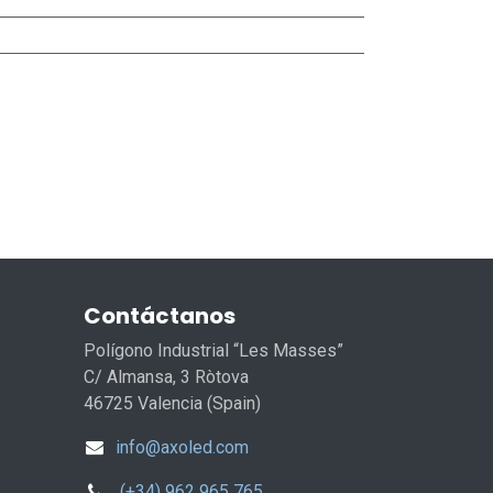
Contáctanos
Polígono Industrial “Les Masses”
C/ Almansa, 3 Ròtova
46725 Valencia (Spain)
info@axoled.com
(+34) 962 965 765