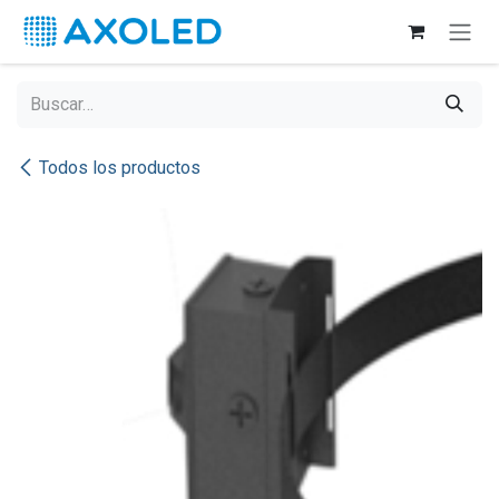
Ir al contenido
Todos los productos