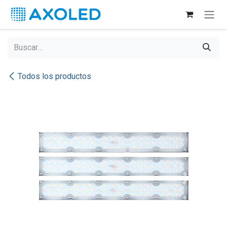
Ir al contenido
Todos los productos