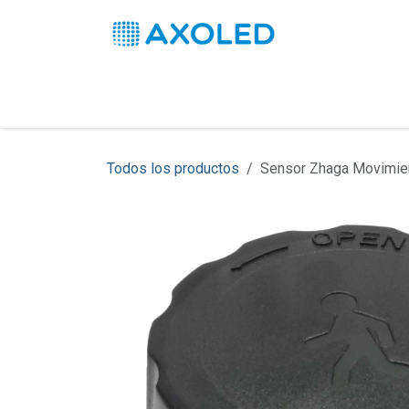
Ir al contenido
Inicio
Productos
Soluciones
Pro
Todos los productos
Sensor Zhaga Movimie