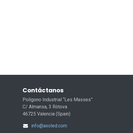
Contáctanos
Polígono Industrial “Les Masses”
C/ Almansa, 3 Ròtova
46725 Valencia (Spain)
info@axoled.com