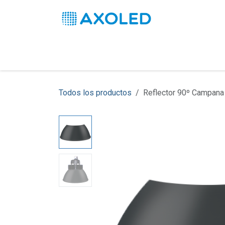
Ir al contenido
Inicio
Productos
Soluciones
Pro
Todos los productos
Reflector 90º Campan