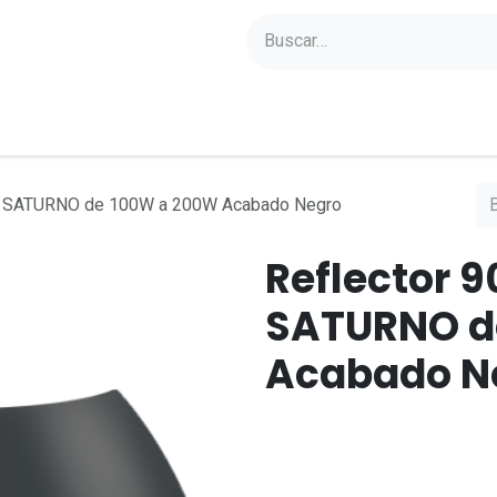
yectos
Sobre Axoled
Blog
Contacto
a SATURNO de 100W a 200W Acabado Negro
Reflector 
SATURNO d
Acabado N